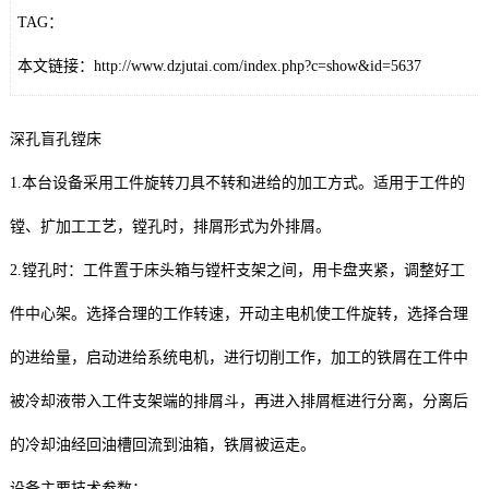
TAG：
本文链接：
http://www.dzjutai.com/index.php?c=show&id=5637
深孔盲孔镗床
1.本台设备采用工件旋转刀具不转和进给的加工方式。适用于工件的
镗、扩加工工艺，镗孔时，排屑形式为外排屑。
2.镗孔时：工件置于床头箱与镗杆支架之间，用卡盘夹紧，调整好工
件中心架。选择合理的工作转速，开动主电机使工件旋转，选择合理
的进给量，启动进给系统电机，进行切削工作，加工的铁屑在工件中
被冷却液带入工件支架端的排屑斗，再进入排屑框进行分离，分离后
的冷却油经回油槽回流到油箱，铁屑被运走。
设备主要技术参数：