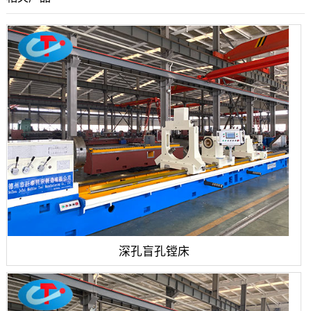
深孔盲孔镗床