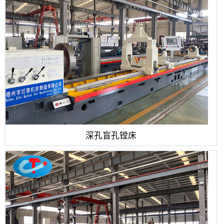
深孔盲孔镗床