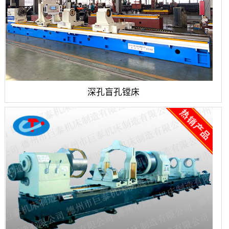
深孔盲孔镗床